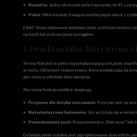
Roulette:
Jedno obrócenie koła trwa mniej niż 45 s od w
Poker:
Mini‑turnieje trwające poniżej pięciu minut z szyb
Efekt? Bezproblemowe doświadczenie, w którym możesz cies
na lunch lub podczas jazdy pociągiem.
5. Projekt mobilny, który trzyma C
Strona Rizk jest w pełni zoptymalizowana pod kątem smartfo
w ruchu. Układ jest responsywny: ikony powiększają się przy
gier masz w zaledwie dwa tapnięcia.
Kluczowe funkcje mobilne obejmują:
Przyjazne dla dotyku sterowanie:
Przyciski spin są wys
Natychmiastowe ładowanie:
Gry wczytują się w mniej 
Powiadomienia push:
Przypomnienia o „Rizk races” lub 
Doświadczenie mobilne jest zaprojektowane do krótkich, powta