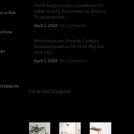
2008 Juegos sobre Casualidad De
balde acerca Botemania de México,
ów w Rizk
Tragamonedas
April 2, 2026
No Comments
iastowa
Best £step one Deposit Casinos
Bonanza position Uk 2026 Play for
ego
step 1 Lb
April 2, 2026
No Comments
zygają się
OUR INSTAGRAM