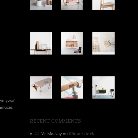
rzymywać
inucie.
RECENT COMMENTS
Mr. Mackay
on
iPhone dock