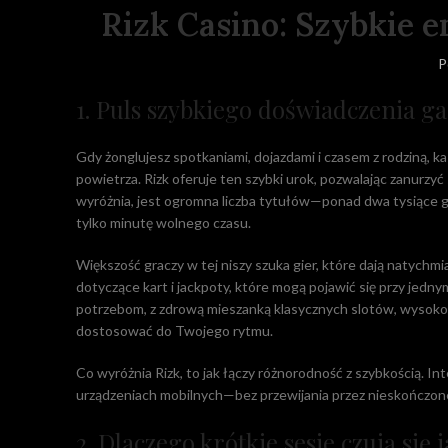
Rizk Casino: Szybkie 
P
1. Puls szybkiego doświadczenia 
Gdy żonglujesz spotkaniami, dojazdami i czasem z rodziną
powietrza. Rizk oferuje ten szybki urok, pozwalając zanurzyć
wyróżnia, jest ogromna liczba tytułów—ponad dwa tysiące gie
tylko minutę wolnego czasu.
Większość graczy w tej niszy szuka gier, które dają natychm
dotyczące kart i jackpoty, które mogą pojawić się przy jedny
potrzebom, z zdrową mieszanką klasycznych slotów, wysoko
dostosować do Twojego rytmu.
Co wyróżnia Rizk, to jak łączy różnorodność z szybkością. Int
urządzeniach mobilnych—bez przewijania przez nieskończone
2. Dlaczego krótkie sesje czują się