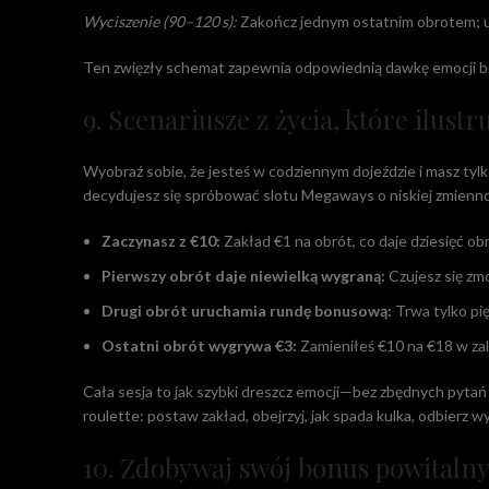
Wyciszenie (90–120 s):
Zakończ jednym ostatnim obrotem; u
Ten zwięzły schemat zapewnia odpowiednią dawkę emocji b
9. Scenariusze z życia, które ilustr
Wyobraź sobie, że jesteś w codziennym dojeździe i masz tylko
decydujesz się spróbować slotu Megaways o niskiej zmienno
Zaczynasz z €10:
Zakład €1 na obrót, co daje dziesięć ob
Pierwszy obrót daje niewielką wygraną:
Czujesz się zm
Drugi obrót uruchamia rundę bonusową:
Trwa tylko pi
Ostatni obrót wygrywa €3:
Zamieniłeś €10 na €18 w za
Cała sesja to jak szybki dreszcz emocji—bez zbędnych pyta
roulette: postaw zakład, obejrzyj, jak spada kulka, odbierz
10. Zdobywaj swój bonus powitalny