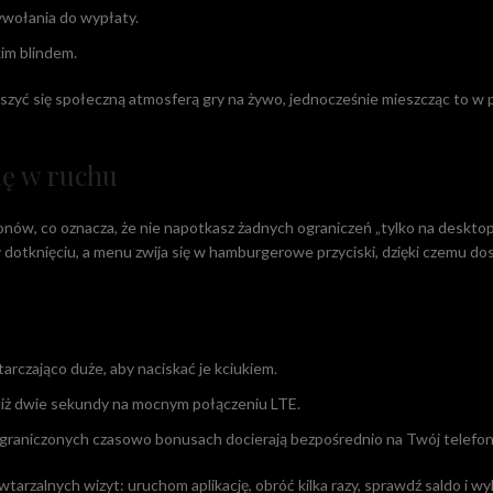
ywołania do wypłaty.
kim blindem.
zyć się społeczną atmosferą gry na żywo, jednocześnie mieszcząc to w 
ię w ruchu
nów, co oznacza, że nie napotkasz żadnych ograniczeń „tylko na desktop
 dotknięciu, a menu zwija się w hamburgerowe przyciski, dzięki czemu do
tarczająco duże, aby naciskać je kciukiem.
niż dwie sekundy na mocnym połączeniu LTE.
ograniczonych czasowo bonusach docierają bezpośrednio na Twój telefon
rzalnych wizyt: uruchom aplikację, obróć kilka razy, sprawdź saldo i wyl