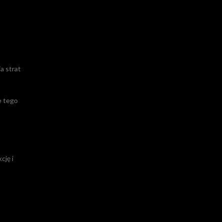
a strat
e tego
cję i