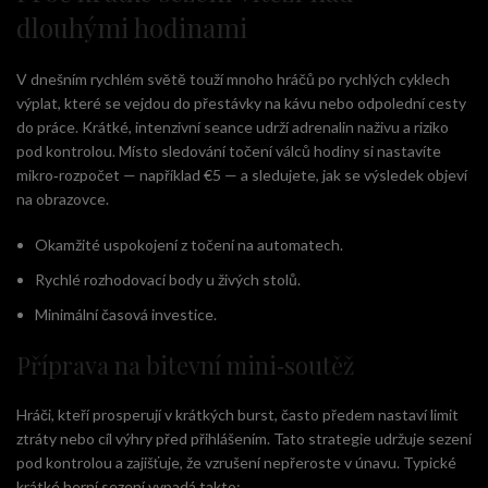
dlouhými hodinami
V dnešním rychlém světě touží mnoho hráčů po rychlých cyklech
výplat, které se vejdou do přestávky na kávu nebo odpolední cesty
do práce. Krátké, intenzivní seance udrží adrenalin naživu a riziko
pod kontrolou. Místo sledování točení válců hodiny si nastavíte
mikro‑rozpočet — například €5 — a sledujete, jak se výsledek objeví
na obrazovce.
Okamžité uspokojení z točení na automatech.
Rychlé rozhodovací body u živých stolů.
Minimální časová investice.
Příprava na bitevní mini‑soutěž
Hráči, kteří prosperují v krátkých burst, často předem nastaví limit
ztráty nebo cíl výhry před přihlášením. Tato strategie udržuje sezení
pod kontrolou a zajišťuje, že vzrušení nepřeroste v únavu. Typické
krátké herní sezení vypadá takto: