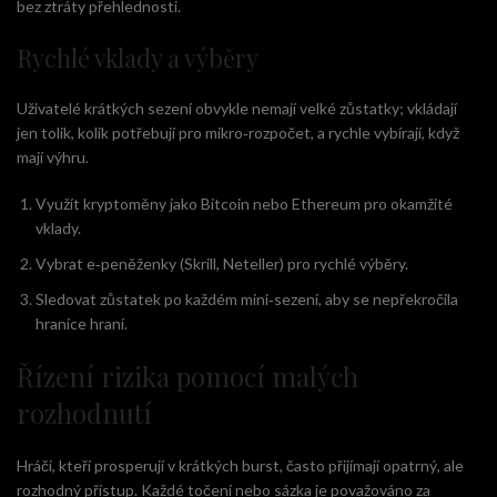
bez ztráty přehlednosti.
Rychlé vklady a výběry
Uživatelé krátkých sezení obvykle nemají velké zůstatky; vkládají
jen tolik, kolik potřebují pro mikro‑rozpočet, a rychle vybírají, když
mají výhru.
Využít kryptoměny jako Bitcoin nebo Ethereum pro okamžité
vklady.
Vybrat e‑peněženky (Skrill, Neteller) pro rychlé výběry.
Sledovat zůstatek po každém mini‑sezení, aby se nepřekročila
hranice hraní.
Řízení rizika pomocí malých
rozhodnutí
Hráči, kteří prosperují v krátkých burst, často přijímají opatrný, ale
rozhodný přístup. Každé točení nebo sázka je považováno za