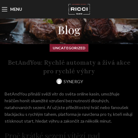
MENU
Blog
UNCATEGORIZED
BetAndYou: Rychlé automaty a živá akce
pro rychlé výhry
SYNERGY
BetAndYou přináší svěží vítr do světa online kasin, umožňuje
hráčům honit okamžité vzrušení bez nutnosti dlouhých,
natahovaných sezení. Ať už jste příležitostný hráč nebo fanoušek
blackjacku s rychlým tahem, platforma je navržena pro ty, kteří milují
stisknout start, hledat výhru a zakončit za několik minut.
Proč krátké sezení vítězí nad