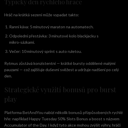
Typický den rychlého hráče
Hráč na krátká sezení může vypadat takto:
Ranní káva: 5 minutový maraton na automatech.
Odpolední přestávka: 3 minutové kolo blackjacku s
mikro‑sázkami.
Večer: 10 minutový sprint s auto ruletou.
Rytmus zůstává konzistentní — krátké bursty oddělené malými
pauzami — což zajišťuje duševní svěžest a udržuje nadšení po celý
den.
Strategické využití bonusů pro burst
play
Platforma BetAndYou nabízí několik bonusů přizpůsobených rychlé
hře: například Happy Tuesday 50% Slots Bonus a boost s názvem
Accumulator of the Day. I když tyto akce mohou zvýšit výhry, hráči