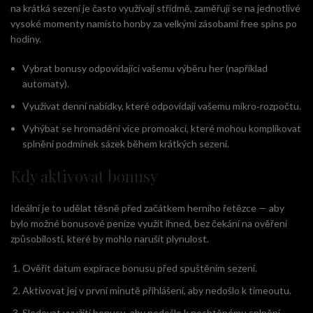
na krátká sezení je často využívají střídmě, zaměřují se na jednotlivé
vysoké momenty namísto honby za velkými zásobami free spins po
hodiny.
Vybrat bonusy odpovídající vašemu výběru her (například
automaty).
Využívat denní nabídky, které odpovídají vašemu mikro‑rozpočtu.
Vyhýbat se hromadění více promoakcí, které mohou komplikovat
splnění podmínek sázek během krátkých sezení.
Kdy aktivovat bonusy
Ideální je to udělat těsně před začátkem herního řetězce — aby
bylo možné bonusové peníze využít ihned, bez čekání na ověření
způsobilosti, které by mohlo narušit plynulost.
Ověřit datum expirace bonusu před spuštěním sezení.
Aktivovat jej v první minutě přihlášení, aby nedošlo k timeoutu.
Sledovat využití bonusu, aby nedošlo k nechtěnému splnění