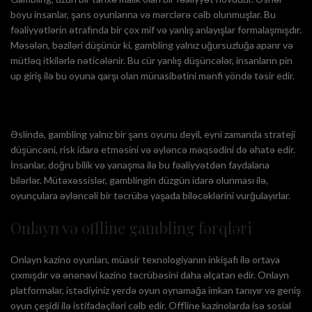
boyu insanlar, şans oyunlarına və mərclərə cəlb olunmuşlar. Bu
fəaliyyətlərin ətrafında bir çox mif və yanlış anlayışlar formalaşmışdır.
Məsələn, bəziləri düşünür ki, gambling yalnız uğursuzluğa aparır və
mütləq itkilərlə nəticələnir. Bu cür yanlış düşüncələr, insanların pin
up giriş ilə bu oyuna qarşı olan münasibətini mənfi yöndə təsir edir.
Əslində, gambling yalnız bir şans oyunu deyil, eyni zamanda strateji
düşüncəni, risk idarə etməsini və əyləncə məqsədini də əhatə edir.
İnsanlar, doğru bilik və yanaşma ilə bu fəaliyyətdən faydalana
bilərlər. Mütəxəssislər, gamblingin düzgün idarə olunması ilə,
oyunçulara əyləncəli bir təcrübə yaşada biləcəklərini vurğulayırlar.
Onlayn və offline gambling fərqləri
Onlayn kazino oyunları, müasir texnologiyanın inkişafı ilə ortaya
çıxmışdır və ənənəvi kazino təcrübəsini daha əlçatan edir. Onlayn
platformalar, istədiyiniz yerdə oyun oynamağa imkan tanıyır və geniş
oyun çeşidi ilə istifadəçiləri cəlb edir. Offline kazinolarda isə sosial