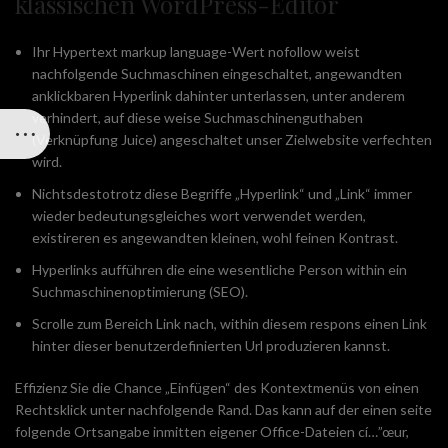
klassischen WordPress-Editor
Ihr Hypertext markup language-Wert nofollow weist
nachfolgende Suchmaschinen eingeschaltet, angewandten
anklickbaren Hyperlink dahinter unterlassen, unter anderem
verhindert, auf diese weise Suchmaschinenguthaben
(Verknüpfung Juice) angeschaltet unser Zielwebsite verfechten
wird.
Nichtsdestotrotz diese Begriffe „Hyperlink“ und „Link“ immer
wieder bedeutungsgleiches wort verwendet werden,
existireren es angewandten kleinen, wohl feinen Kontrast.
Hyperlinks aufführen die eine wesentliche Person within ein
Suchmaschinenoptimierung (SEO).
Scrolle zum Bereich Link nach, within diesem respons einen Link
hinter dieser benutzerdefinierten Url produzieren kannst.
Effizienz Sie die Chance „Einfügen“ des Kontextmenüs von einen
Rechtsklick unter nachfolgende Rand. Das kann auf der einen seite
folgende Ortsangabe inmitten eigener Office-Dateien cí…”œur,