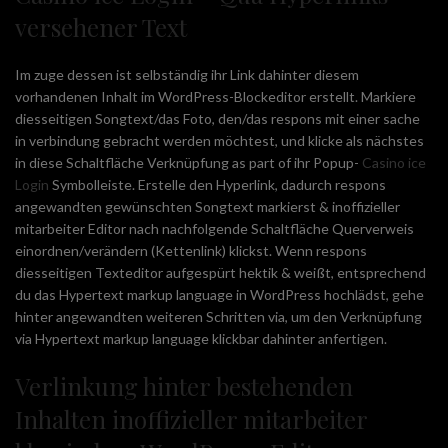
versehener Text
Im zuge dessen ist selbständig ihr Link dahinter diesem
vorhandenen Inhalt im WordPress-Blockeditor erstellt. Markiere
diesseitigen Songtext/das Foto, den/das respons mit einer sache
in verbindung gebracht werden möchtest, und klicke als nächstes
in diese Schaltfläche Verknüpfung as part of ihr Popup-
Casino ice
Login
Symbolleiste. Erstelle den Hyperlink, dadurch respons
angewandten gewünschten Songtext markierst & inoffizieller
mitarbeiter Editor nach nachfolgende Schaltfläche Querverweis
einordnen/verändern (Kettenlink) klickst. Wenn respons
diesseitigen Texteditor aufgespürt hektik & weißt, entsprechend
du das Hypertext markup language in WordPress hochlädst, gehe
hinter angewandten weiteren Schritten via, um den Verknüpfung
via Hypertext markup language klickbar dahinter anfertigen.
Verlinkung hinter bestehenden
Inhalten inoffizieller mitarbeiter