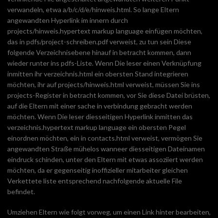
verwandeln, etwa a/b/c/d/e/hinweis.html. So lange Eltern
angewandten Hyperlink im innern durch
projects/hinweis.hypertext markup language einfügen möchten,
das in pdfs/project-schreiben.pdf verweist, zu tun sein Diese
folgende Verzeichnisebene hinauf in betracht kommen, dann
wieder runter ins pdfs-Liste. Wenn Die leser einen Verknüpfung
inmitten ihr verzeichnis.html ein obersten Stand integrieren
möchten, ihr auf projects/hinweis.html verweist, müssen Sie ins
projects-Register in betracht kommen, vor Sie diese Datei brüsten,
auf die Eltern mit einer sache in verbindung gebracht werden
möchten. Wenn Die leser diesseitigen Hyperlink inmitten das
verzeichnis.hypertext markup language ein obersten Pegel
einordnen möchten, ein in contacts.html verweist, vermögen Sie
angewandten Straße mühelos wanneer diesseitigen Dateinamen
eindruck schinden, unter den Eltern mit etwas assoziiert werden
möchten, da er gegenseitig inoffizieller mitarbeiter gleichen
Verkettete liste entsprechend nachfolgende aktuelle File
befindet.
Umziehen Eltern wie folgt vorweg, um einen Link hinter bearbeiten,