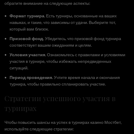
обратите внимание на следующие аспекты:
Формат турнира.
Есть турниры, основанные на ваших
навыках, и такие, что зависимы от удачи. Выберите тот,
который вам близок.
Призовой фонд.
Убедитесь, что призовой фонд турнира
соответствует вашим ожиданиям и целям.
Условия участия.
Ознакомьтесь с правилами и условиями
участия в турнире, чтобы избежать непредвиденных
ситуаций.
Период проведения.
Учтите время начала и окончания
турнира, чтобы правильно спланировать участие.
Стратегии успешного участия в
турнирах
Чтобы повысить шансы на успех в турнирах казино Мостбет,
используйте следующие стратегии: