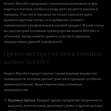
Казино Мостбет предлагает уникальные возможности для
азартных игроков, особенно когда дело касается участия в
турнирах. Участие в турнирах не только приносит шанс
выиграть крупные призы, но и добавляет элемент
соревнования и развлечения в игровой процесс. В этой статье
мы рассмотрим основные преимущества казино Мостбет и
объясним, как вы можете принять участие в турнирах,
предлагаемых данной платформой.
Преимущества участия в турнирах
казино Мостбет
Казино Мостбет предоставляет своим игрокам множество
преимуществ, которые делают участие в турнирах особенно
привлекательным. Ниже перечислены основные
преимущества:
Крупные призы.
Каждый турнир предлагает возможность
выиграть значительные денежные суммы и другие ценные
призы, что делает их участие весьма выгодным.