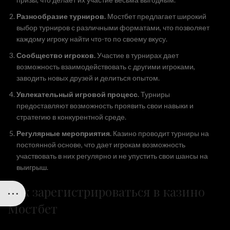
Разнообразие турниров.
Мостбет предлагает широкий
выбор турниров с различными форматами, что позволяет
каждому игроку найти что-то по своему вкусу.
Сообщество игроков.
Участие в турнирах дает
возможность взаимодействовать с другими игроками,
заводить новых друзей и делиться опытом.
Увлекательный игровой процесс.
Турниры
предоставляют возможность проявить свои навыки и
стратегию в конкурентной среде.
Регулярные мероприятия.
Казино проводит турниры на
постоянной основе, что дает игрокам возможность
участвовать в них регулярно и не упустить свои шансы на
выигрыш.
Как зарегистрироваться в казино
Мостбет