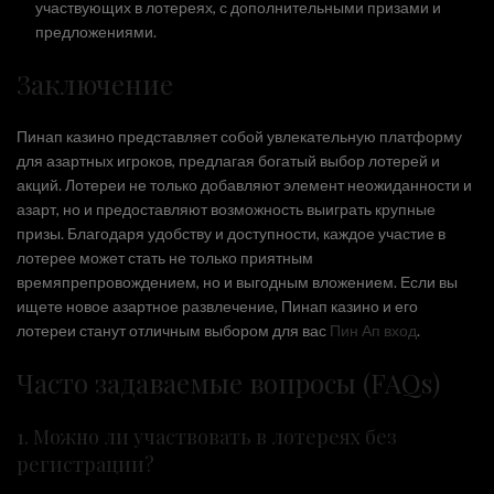
участвующих в лотереях, с дополнительными призами и
предложениями.
Заключение
Пинап казино представляет собой увлекательную платформу
для азартных игроков, предлагая богатый выбор лотерей и
акций. Лотереи не только добавляют элемент неожиданности и
азарт, но и предоставляют возможность выиграть крупные
призы. Благодаря удобству и доступности, каждое участие в
лотерее может стать не только приятным
времяпрепровождением, но и выгодным вложением. Если вы
ищете новое азартное развлечение, Пинап казино и его
лотереи станут отличным выбором для вас
Пин Ап вход
.
Часто задаваемые вопросы (FAQs)
1. Можно ли участвовать в лотереях без
регистрации?