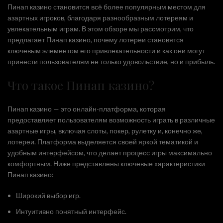
Пинап казино становится всё более популярным местом для
азартных игроков, благодаря разнообразным лотереям и
увлекательным играм. В этом обзоре мы рассмотрим, что
предлагает Пинап казино, почему лотереи становятся
ключевым элементом его привлекательности и как они могут
принести пользователям не только удовольствие, но и прибыль.
Что такое Пинап казино?
Пинап казино — это онлайн-платформа, которая
предоставляет пользователям возможность играть в различные
азартные игры, включая слоты, покер, рулетку и, конечно же,
лотереи. Платформа выделяется своей яркой тематикой и
удобным интерфейсом, что делает процесс игры максимально
комфортным. Ниже представлены ключевые характеристики
Пинап казино:
Широкий выбор игр.
Интуитивно понятный интерфейс.