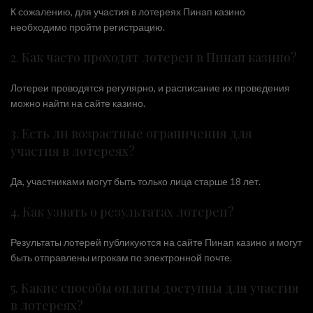
К сожалению, для участия в лотереях Пинап казино
необходимо пройти регистрацию.
2. Как часто проходят лотереи в Пинап казино?
Лотереи проводятся регулярно, и расписание их проведения
можно найти на сайте казино.
3. Есть ли возрастные ограничения для
участия в лотереях?
Да, участниками могут быть только лица старше 18 лет.
4. Как узнать о результатах лотереи?
Результаты лотерей публикуются на сайте Пинап казино и могут
быть отправлены игрокам по электронной почте.
5. Какие способы оплаты доступны для участия
в лотереях?