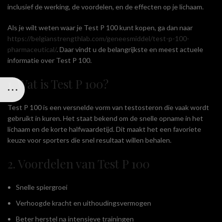
inclusief de werking, de voordelen, en de effecten op je lichaam.
Als je wilt weten waar je Test P 100 kunt kopen, ga dan naar
https://belgianstrengthlab.com/geneesmiddel/test-p-100-
pharmaceutical/
. Daar vindt u de belangrijkste en meest actuele
informatie over Test P 100.
1. Wat is Test P 100?
Test P 100 is een versnelde vorm van testosteron die vaak wordt
gebruikt in kuren. Het staat bekend om de snelle opname in het
lichaam en de korte halfwaardetijd. Dit maakt het een favoriete
keuze voor sporters die snel resultaat willen behalen.
2. Voordelen van Test P 100
Snelle spiergroei
Verhoogde kracht en uithoudingsvermogen
Beter herstel na intensieve trainingen