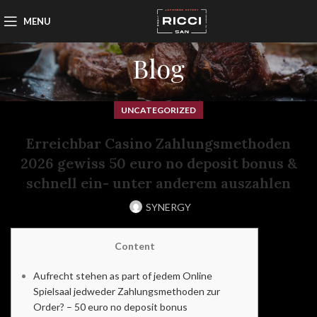
MENU
Blog
UNCATEGORIZED
Erreichbar Casino Zahlungsmethoden
2026 gewiss 50 euro no deposit bonus &
schnell ein- unter anderem auszahlen
SYNERGY
Content
Aufrecht stehen as part of jedem Online
Spielsaal jedweder Zahlungsmethoden zur
Order? – 50 euro no deposit bonus