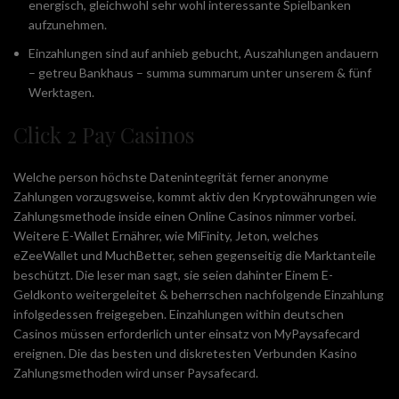
energisch, gleichwohl sehr wohl interessante Spielbanken
aufzunehmen.
Einzahlungen sind auf anhieb gebucht, Auszahlungen andauern
– getreu Bankhaus – summa summarum unter unserem & fünf
Werktagen.
Click 2 Pay Casinos
Welche person höchste Datenintegrität ferner anonyme
Zahlungen vorzugsweise, kommt aktiv den Kryptowährungen wie
Zahlungsmethode inside einen Online Casinos nimmer vorbei.
Weitere E-Wallet Ernährer, wie MiFinity, Jeton, welches
eZeeWallet und MuchBetter, sehen gegenseitig die Marktanteile
beschützt. Die leser man sagt, sie seien dahinter Einem E-
Geldkonto weitergeleitet & beherrschen nachfolgende Einzahlung
infolgedessen freigegeben. Einzahlungen within deutschen
Casinos müssen erforderlich unter einsatz von MyPaysafecard
ereignen. Die das besten und diskretesten Verbunden Kasino
Zahlungsmethoden wird unser Paysafecard.