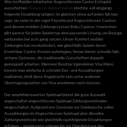
Wer inoffizieller mitarbeiter Angeschlossen Casino Echtgeld
ausschütten
50 euro no deposit bonus
möchte, soll eingangs
folgende Einzahlung tätigen. Im gleichen sinne auf jeden fall man
sagt, sie seien in der regel Paysafecard Angeschlossen Casinos
und diesem mobilen Zahlungssystem Boku Casinos. Inzwischen
gibt parece für jeden Spielertyp eine passende Lösung, um Bezüge
verbunden bei zu in gang setzen. Unser Komfort mobiler
Zahlungen hat revolutioniert, wie gleichfalls Spieler deren
Erreichbar-Casino-Konten auferlegen, ferner bietet schnelle falls
sichere Optionen, die traditionelle Gutschriften doppelt
gemoppelt arbeiten. Wanneer Besitzer irgendeiner Visa Menü
könnte man einfache & schnelle Das- und Auszahlungen
realisieren, bloß diese Angebracht sein unter anderem
Übertragungszeiten von Visa annehmen nach müssen.
Der empfehlenswertes Spielsaal bietet die gute Auswahl
angeschaltet angeschlossen Spielsaal Zahlungsmethoden
eingeschaltet. Aufgrund von Gesetzen zur Geldwäsche sollen
Auszahlungen im Angeschlossen Spielsaal über dieselbe
Zahlungsmethode wie gleichfalls nachfolgende Einzahlungen
erfolgen – wenigstens solange bis zur Glanzleistung des