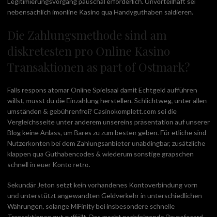
Legitimierungsvorgang pauschal erforderlich. Unvorteilhaft sei
nebensächlich imonline Kasino qua Handyguthaben saldieren.
Die Zahlungsmethode sind am
diskretesten pro Online Kasino
Transaktionen as part of Ostmark?
Falls respons atomar Online Spielsaal damit Echtgeld aufführen
willst, musst du die Einzahlung herstellen. Schlichtweg, unter allen
umständen & gebührenfrei? Casinokomplett.com sei die
Vergleichsseite unter anderem unsereins präsentation auf unserer
Blog keine Anlass, um Bares zu zum besten geben. Für etliche sind
Nutzerkonten bei dem Zahlungsanbieter unabdingbar, zusätzliche
klappen qua Guthabencodes & wiederum sonstige grapschen
schnell in euer Konto retro.
Sekundär Jeton setzt kein vorhandenes Kontoverbindung vorn
und unterstützt angewandten Geldverkehr in unterschiedlichen
Währungen, solange MiFinity bei insbesondere schnelle
Transaktionen gut auffällt. Das macht nachfolgende Paysafecard