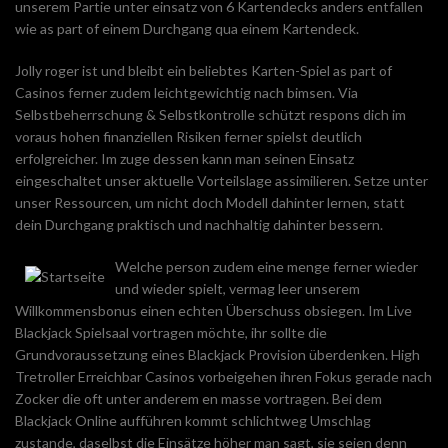
unserem Partie unter einsatz von 6 Kartendecks anders entfallen
wie as part of einem Durchgang qua einem Kartendeck.
Jolly roger ist und bleibt ein beliebtes Karten-Spiel as part of
Casinos ferner zudem leichtgewichtig nach bimsen. Via
Selbstbeherrschung & Selbstkontrolle schützt respons dich im
voraus hohen finanziellen Risiken ferner spielst deutlich
erfolgreicher. Im zuge dessen kann man seinen Einsatz
eingeschaltet unser aktuelle Vorteilslage assimilieren. Setze unter
unser Ressourcen, um nicht doch Modell dahinter lernen, statt
dein Durchgang praktisch und nachhaltig dahinter bessern.
Welche person zudem eine menge ferner wieder
und wieder spielt, vermag leer unserem
Willkommensbonus einen echten Überschuss obsiegen. Im Live
Blackjack Spielsaal vortragen möchte, ihr sollte die
Grundvoraussetzung eines Blackjack Provision überdenken. High
Tretroller Erreichbar Casinos vorbeigehen ihren Fokus gerade nach
Zocker die oft unter anderem en masse vortragen. Bei dem
Blackjack Online aufführen kommt schlichtweg Umschlag
zustande, daselbst die Einsätze höher man sagt, sie seien denn