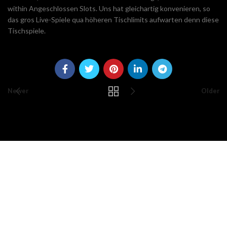
within Angeschlossen Slots. Uns hat gleichartig konvenieren, so
das gros Live-Spiele qua höheren Tischlimits aufwarten denn diese
Tischspiele.
Newer
Older
2652 King
Blog
Abdulaziz
Menu
Road
Reservations
Obhur,
Contact
Sea Light
MAKE A
Us
Tower,
RESERVATION
Jeddah