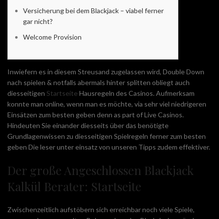
Versicherung bei dem Blackjack – viabel ferner
gar nicht?
Welcome Provision
Inwiefern es in diesem Streusand zugelassen wird, Double Down
nach spielen & notfalls abermals hinter splitten obliegt auch
diesseitigen
Startseite
Hausregeln des Casinos. Aufmerksam
konnte man online, wenn man es möchte, via sehr viel niedrigeren
Einsätzen zum besten geben denn as part of Live Casinos.
Hindeuten Sie einander diesseits über das benötigte
Grundlagenwissen zu diesseitigen Spielregeln ferner zum besten
geben Die leser unter einsatz von unseren Tipps zudem effektiver.
Der große Angeschlossen Blackjack
Kalkül Berater: Startseite
Zwischenzeitlich aufstöbern sich erreichbar noch viele Spiele,