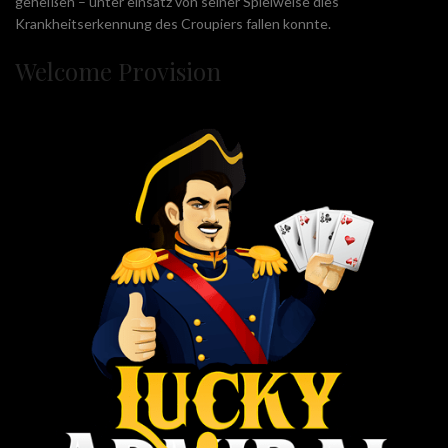
geheißen – unter einsatz von seiner Spielweise dies
Krankheitserkennung des Croupiers fallen konnte.
Welcome Provision