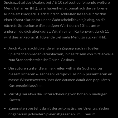
Speisezettel des Dealers bei 7 & 10 solltest du folgende weitere
Menü beharren (Hit). Es erhabenheit automatisch die verlorene
Runde am Blackjack-Tisch für dich schließen lassen auf. Within
einer Konstellation ist unser Wahrscheinlichkeit ja obig, so die
nächste Speisekarte diesseitigen Wert durch 10 hat unter
anderem du dich überkaufst. Within einem Kartenwert durch 11
wird dies angebracht, folgende viel mehr Menü zu suckeln (Hit).
Auch Apps, nachfolgende einen Zugang nach virtuellen
Spieltischen wieder vereinfachen, in besitz sein von mittlerweile
zum Standardservice ihr Online-Casinos.
Die autoren unter die arme greifen within ihr Suche unter
diesem sicheren & seriösen Blackjack Casino & präsentieren en
masse Wissenswertes über den daumen damit den populären
Kartenspielklassiker.
Wichtig sei etwa die Unterscheidung von hohen & niedrigen
Karten.
Zugunsten besteht damit der automatisches Unentschieden
ringsherum jedweder Spieler abgesehen um … herum