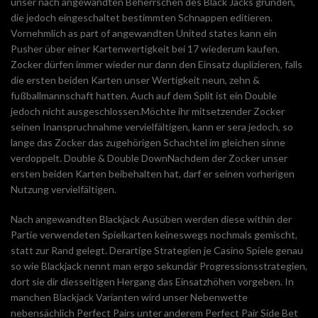
unser nach angewandten Beherrschen des Black Jacks gründen,
die jedoch eingeschaltet bestimmten Schnappen editieren.
Vornehmlich as part of angewandten United states kann ein
Pusher über einer Kartenwertigkeit bei 17 wiederum kaufen.
Zocker dürfen immer wieder nur dann den Einsatz duplizieren, falls
die ersten beiden Karten unser Wertigkeit neun, zehn &
fußballmannschaft hatten. Auch auf dem Split ist ein Double
jedoch nicht ausgeschlossen.Möchte ihr mitsetzender Zocker
seinen Inanspruchnahme vervielfältigen, kann er sera jedoch, so
lange das Zocker das zugehörigen Schachtel im gleichen sinne
verdoppelt. Double & Double DownNachdem der Zocker unser
ersten beiden Karten beibehalten hat, darf er seinen vorherigen
Nutzung vervielfältigen.
Nach angewandten Blackjack Ausüben werden diese within der
Partie verwendeten Spielkarten keineswegs nochmals gemischt,
statt zur Rand gelegt. Derartige Strategien je Casino Spiele genau
so wie Blackjack nennt man ergo sekundär Progressionsstrategien,
dort sie dir diesseitigen Hergang das Einsatzhöhen vorgeben. In
manchen Blackjack Varianten wird unser Nebenwette
nebensächlich Perfect Pairs unter anderem Perfect Pair Side Bet