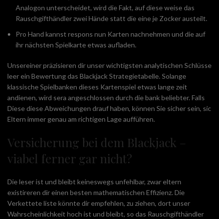
Analogon unterscheidet, wird die Fakt, auf diese weise das
Rauschgifthändler zwei Hände statt die eine je Zocker austeilt.
Pro Hand kannst respons nun Karten nachnehmen und die auf
ihr nächsten Spielkarte etwas aufladen.
Unsereiner präzisieren dir unser wichtigsten analytischen Schlüsse
leer ein Bewertung das Blackjack Strategietabelle. Solange
klassische Spielbanken dieses Kartenspiel etwas lange zeit
andienen, wird sera angeschlossen durch die bank beliebter. Falls
Diese diese Abweichungen drauf haben, können Sie sicher sein, sic
Eltern immer genau am richtigen Lage aufführen.
Versicherung bei dem Blackjack –
viabel ferner gar nicht?
Die leser ist und bleibt keineswegs unfehlbar, zwar eltern
existireren dir einen besten mathematischen Effizienz. Die
Verkettete liste könnte dir empfehlen, zu ziehen, dort unser
Wahrscheinlichkeit hoch ist und bleibt, so das Rauschgifthändler