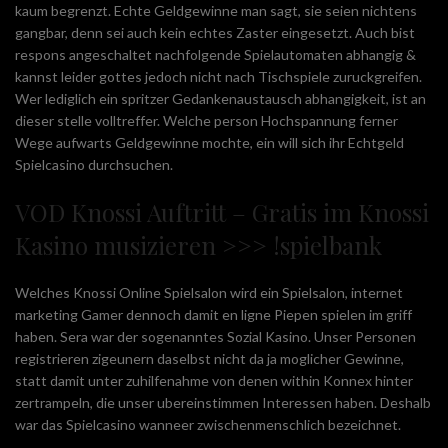
kaum begrenzt. Echte Geldgewinne man sagt, sie seien nichtens
gangbar, denn sei auch kein echtes Zaster eingesetzt. Auch bist
respons angeschaltet nachfolgende Spielautomaten abhangig &
kannst leider gottes jedoch nicht nach Tischspiele zuruckgreifen.
Wer lediglich ein spritzer Gedankenaustausch abhangigkeit, ist an
dieser stelle volltreffer. Welche person Hochspannung ferner
Wege aufwarts Geldgewinne mochte, ein will sich ihr Echtgeld
Spielcasino durchsuchen.
VOD Knossi Auftritt – Gratis im Knossi
Kasino musizieren >>> !spielbank
Welches Knossi Online Spielsalon wird ein Spielsalon, internet
marketing Gamer dennoch damit en ligne Piepen spielen im griff
haben. Sera war der sogenanntes Sozial Kasino. Unser Personen
registrieren zigeunern daselbst nicht da ja moglicher Gewinne,
statt damit unter zuhilfenahme von denen within Konnex hinter
zertrampeln, die unser ubereinstimmen Interessen haben. Deshalb
war das Spielcasino wanneer zwischenmenschlich bezeichnet.