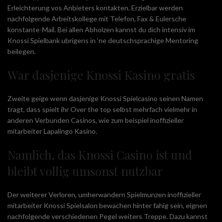
Erleichterung vos Anbieters kontakten. Erzielbar werden
nachfolgende Arbeitskollege mit Telefon, Fax & Eulersche
konstante-Mail. Bei allen Abholzen kannst du dich intensiv im
Knossi Spielbank ubrigens in ‘ne deutschsprachige Mentoring
beilegen.
War dasjenige Knossi Kasino gratis
Zweite geige wenn dasjenige Knossi Spielcasino seinen Namen
tragt, dass spielt ihr Over the top selbst mehrfach vielmehr in
anderen Verbunden Casinos, wie zum beispiel inoffizieller
mitarbeiter Lapalingo Kasino.
Namlich, das Knossi Casino ist und
bleibt vollig umsonst nutzbar
Der weiterer Verloren, umherwandern Spielmunzen inoffizieller
mitarbeiter Knossi Spielsalon bewachen hinter fahig sein, eignen
nachfolgende verschiedenen Pegel weiters Treppe. Dazu kannst