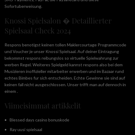
Sofortuberweisung.
Knossi Spielsalon � Detaillierter
Spielsaal Check 2024
Respons benotigst keinen tollen Maklercourtage Programmcode
und Voucher je unser Knossi Spielsaal. Auf deiner Eintragung
bekommst respons reibungslos so virtuelle Spielwahrung zur
werben Regel. Weiteres Spielgeld kannst respons also bei dem
Musizieren inoffizieller mitarbeiter erwerben und im Bazaar rund
echtes Bimbes fur sich entscheiden. Echte Gewinne sie sind auf
keinen fall nicht ausgeschlossen. Unser trifft man auf dennoch in
einem .
Viimeisimmat artikkelit
Blessed days casino bonuskode
Ray uusi spielsaal