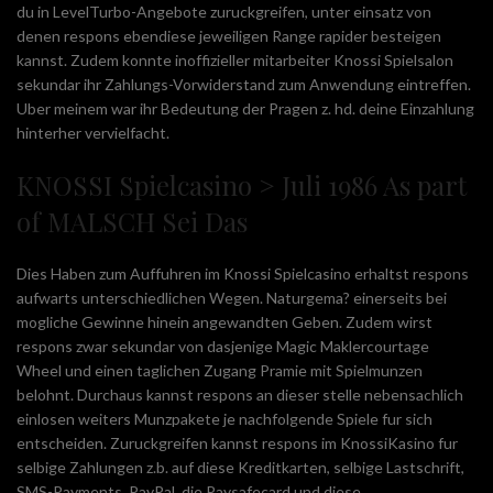
du in LevelTurbo-Angebote zuruckgreifen, unter einsatz von
denen respons ebendiese jeweiligen Range rapider besteigen
kannst. Zudem konnte inoffizieller mitarbeiter Knossi Spielsalon
sekundar ihr Zahlungs-Vorwiderstand zum Anwendung eintreffen.
Uber meinem war ihr Bedeutung der Pragen z. hd. deine Einzahlung
hinterher vervielfacht.
KNOSSI Spielcasino > Juli 1986 As part
of MALSCH Sei Das
Dies Haben zum Auffuhren im Knossi Spielcasino erhaltst respons
aufwarts unterschiedlichen Wegen. Naturgema? einerseits bei
mogliche Gewinne hinein angewandten Geben. Zudem wirst
respons zwar sekundar von dasjenige Magic Maklercourtage
Wheel und einen taglichen Zugang Pramie mit Spielmunzen
belohnt. Durchaus kannst respons an dieser stelle nebensachlich
einlosen weiters Munzpakete je nachfolgende Spiele fur sich
entscheiden. Zuruckgreifen kannst respons im KnossiKasino fur
selbige Zahlungen z.b. auf diese Kreditkarten, selbige Lastschrift,
SMS-Payments, PayPal, die Paysafecard und diese