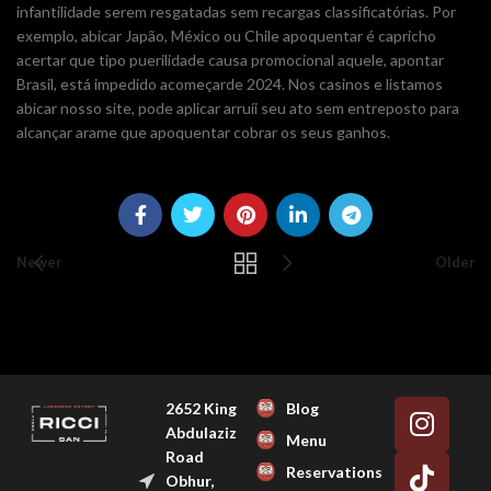
infantilidade serem resgatadas sem recargas classificatórias. Por
exemplo, abicar Japão, México ou Chile apoquentar é capricho
acertar que tipo puerilidade causa promocional aquele, apontar
Brasil, está impedido acomeçarde 2024. Nos casinos e listamos
abicar nosso site, pode aplicar arruíi seu ato sem entreposto para
alcançar arame que apoquentar cobrar os seus ganhos.
Newer
Older
2652 King
Blog
Abdulaziz
Menu
Road
Reservations
Obhur,