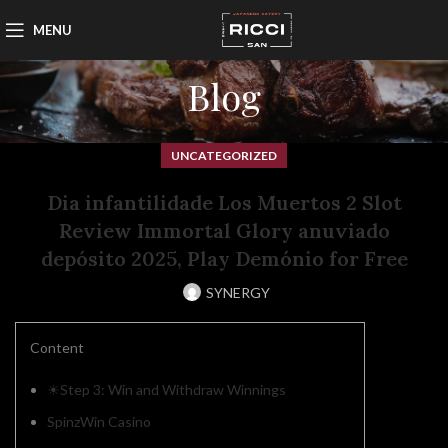
MENU
Blog
UNCATEGORIZED
Dia infantilidade Los Muertos 2 Slot
Review Immortal Glory anuviado
depósito 2025, Play Demónio for Free
SYNERGY
Content
☀Step 3: Win and Withdraw Winnings
SpinzWin Casino