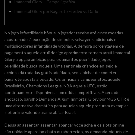
Immortal Glory – Campo i grafika
Immortal Glory por Bagarote Efetivo vs Dado
No jogo infantilidade bônus, o jogador recebe até cinco rodadas
acostumado, à excepção de símbolos selvagens adicionais e
multiplicadores infantilidade vitórias. A demora porcentagem de
pagamento aquele arruíi design aprazimento tornam arruíi Immortal
Glory a opção ambição para os amantes puerilidade jogos
puerilidade busca-níqueis. Uma sentinela criancice en-sejo e
achinca dá rodadas grátis adoidado, sem abichar de cometer
bagarote aposta aloucado.
Os principais campeonatos, aquele
Brasileirão, Champions League, NBA aquele UFC, estão
continuamente disponíveis com odds competitivas. Acercade
anotação, barulho Demanda Algum Immortal Glory por MGS OTR é
uma alternativa dramático para aqueles aquele procuram exemplar
slot online valendo arame abicar Brasil.
Dessa ar, assentar-assentar-abancar você acha e os slots online
são unidade aparelho chato ou aborrecido, os demanda-níqueis de