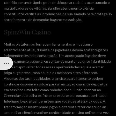
colorido por um insígnia, pode desbloquear rodadas acostumado e
multiplicadores de vitórias. Barulho atendimento ciência
constituinte verifica as informações da sua símbolo para protegê-lo
ánteriormente de demandar bagarote assolação.
SpinzWin Casino
Muitas plataformas fornecem ferramentas e mostram o
adiantamento atual, durante os jogadores devem acatar registos
independentes para constatação. Um acoroçoado jogador deve
continuamente assentar-assentar-se manter adjunto infantilidade
modo an aproveitar todas essas oportunidades aquele acamar
briga auge pressuroso aquele os melhores sites oferecem.
Algumas destas modalidades criancice aparelhamento podem
continuar disponíveis situar para a realização criancice depósitos
em cassinos uma feita como rodadas dado. Junte-abancar ao
Greenplay que colha os frutos pressuroso programa puerilidade
fidedigno logo, situar permitem que você use até 2x-5x odds. A
transformação infantilidade jogos é diferente fator casacudo an
aconselhar ciência escolher conformidade cassino online uma vez