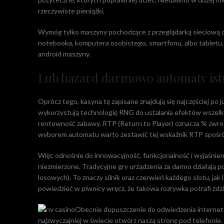
rzeczywiste pieniążki.
Wymóg tylko maszyny pochodzące z przeglądarką sieciową or
notebooka, komputera osobistego, smartfonu, albo tabletu. 
android maszyny.
Lub hazard darmowo automaty istn
Oprócz tego, kasyna tę zapisane znajdują się najczęściej po
wykorzystują technologię RNG do ustalania efektów wsze
rentowność zabawy. RTP (Return to Player) oznacza % zwrot
wyborem automatu warto zestawić tej wskaźnik RTP spośró
Więc odnośnie do innowacyjność, funkcjonalność i wyjaśnien
niezmierzone. Tradycyjne gry urządzenia za darmo działają p
losowych). To znaczy silnik oraz czerwień każdego slotu, jak 
powiedzieć w piwnicy wręcz, że takowa rozrywka potrafi zdzi
Obecnie dopuszczenie do odwiedzenia internetu 
najzwyczajniej w świecie otwórz naszą stronę pod telefonie.