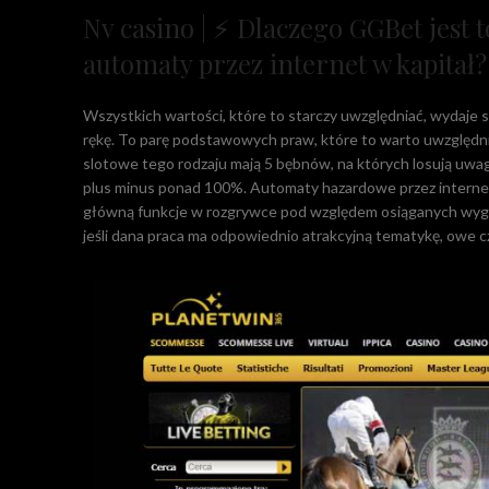
Nv casino | ⚡️ Dlaczego GGBet jest
automaty przez internet w kapitał?
Wszystkich wartości, które to starczy uwzględniać, wydaje 
rękę. To parę podstawowych praw, które to warto uwzględn
slotowe tego rodzaju mają 5 bębnów, na których losują uwagi
plus minus ponad 100%. Automaty hazardowe przez internet 
główną funkcje w rozgrywce pod względem osiąganych wygra
jeśli dana praca ma odpowiednio atrakcyjną tematykę, owe 