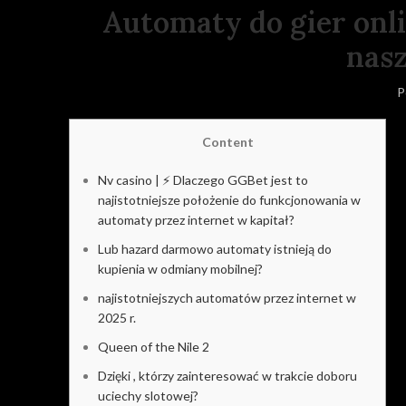
Automaty do gier onli
nas
P
Content
Nv casino | ⚡️ Dlaczego GGBet jest to
najistotniejsze położenie do funkcjonowania w
automaty przez internet w kapitał?
Lub hazard darmowo automaty istnieją do
kupienia w odmiany mobilnej?
najistotniejszych automatów przez internet w
2025 r.
Queen of the Nile 2
Dzięki , którzy zainteresować w trakcie doboru
uciechy slotowej?