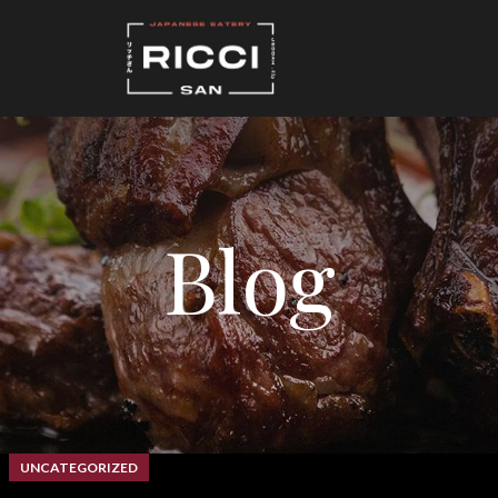
Blog
UNCATEGORIZED