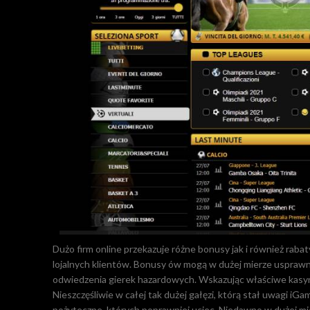
Dużo firm online przekazuje różne bonusy jak i również rab
lojalnych klientów. Bonusy ów mogą w dużej mierze uspraw
odwiedzenia gierek hazardowych. Wskazując właściwe kasyn
Nieszczęśliwie w całej tak dużej gałęzi, którą stał uwagi iG
pożyteczne, których poprawniej uciec. Niedawno w dużej mie