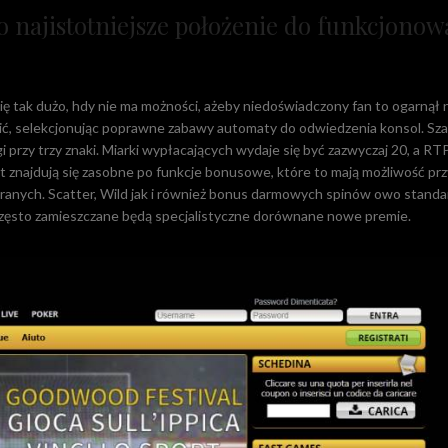
 to najistotniejsze położenie do funkcjono
się tak dużo, hdy nie ma możności, ażeby niedoświadczony fan to ogarnął
ić, selekcjonując poprawne zabawy automaty do odwiedzenia konsol. S
 przy trzy znaki. Miarki wypłacających wydaje się być zazwyczaj 20, a RT
znajdują się zasobne po funkcje bonusowe, które to mają możliwość pr
nych. Scatter, Wild jak i również bonus darmowych spinów owo standar
często zamieszczane będą specjalistyczne dorównane nowe premie.