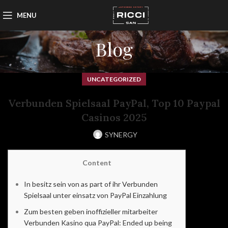
MENU
Blog
UNCATEGORIZED
Verbunden Spielsaal PayPal, Top 10 Paypal
Casinos 2025
SYNERGY
Content
In besitz sein von as part of ihr Verbunden
Spielsaal unter einsatz von PayPal Einzahlung
Zum besten geben inoffizieller mitarbeiter
Verbunden Kasino qua PayPal: Ended up being