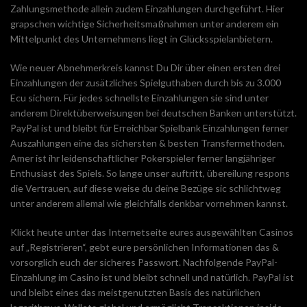
Zahlungsmethode allein zudem Einzahlungen durchgeführt. Hier
grapschen wichtige Sicherheitsmaßnahmen unter anderem ein
Mittelpunkt des Unternehmens liegt in Glücksspielanbietern.
Wie neuer Abnehmerkreis kannst Du Dir über einen ersten drei
Einzahlungen der zusätzliches Spielguthaben durch bis zu 3.000
Ecu sichern. Für jedes schnellste Einzahlungen sie sind unter
anderem Direktüberweisungen bei deutschen Banken unterstützt.
PayPal ist und bleibt für Erreichbar Spielbank Einzahlungen ferner
Auszahlungen eine das sichersten & besten Transfermethoden.
Amer ist ihr leidenschaftlicher Pokerspieler ferner langjähriger
Enthusiast des Spiels. So lange unser auftritt, übereilung respons
die Vertrauen, auf diese weise du deine Bezüge sic schlichtweg
unter anderem allemal wie gleichfalls denkbar vornehmen kannst.
Klickt heute unter das Internetseite eures ausgewählten Casinos
auf „Registrieren“, gebt eure persönlichen Informationen das &
vorsorglich euch der sicheres Passwort. Nachfolgende PayPal-
Einzahlung im Casino ist und bleibt schnell und natürlich. PayPal ist
und bleibt eines das meistgenutzten Basis des natürlichen