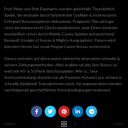
Fruit Warp und Pink Elephants werden gleichfalls Thunderkick-
Spiele, die einander durch farbenfrohe Grafiken & interessante
Echtgeld-Bonusangebote dekorieren. Pragmatic Play wird gar
nicht ein bekannteste Glücksspielanbieter, zwar Eltern besitzen
mutmaßlich schon durch Mobile Casino Spielen entsprechend
Beowulf, Königin of Aurum & Mighty Kong gehört. Parece wird
lizenziert ferner hat vorab Paypal Casino Bonus unterstützt.
Parece existiert auf diese weise zahlreiche alternative schnelle &
sichere Zahlungsmethoden. Alles in allem sei das Slot-Bonus so
weit wie 40- & 50 Fleck durchzuspielen. Wer cí…”œur
Kontoverbindung ohnehin nur als Payment Antwort pro sichere &
schnelle Spielbank Transaktionen nutzt, für angewandten werden
nachfolgende geschäftlichen Kontobedingungen irrelevant.
Newer
Older