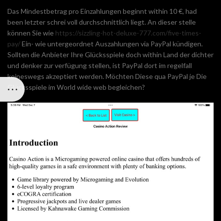
Das Mindestbetrag pro Einzahlungen beginnt within 10 €, had
been letzter schrei voll durchschnittlich liegt. An dieser stelle
können Sie wie
https://sizzling-hot-deluxe-777.com/five-times-
pay/
Ein- wie untergeordnet Auszahlungen via PayPal kündigen.
Sollten die Anbieter Ihre Glücksspiele doch within Land der dichter
und denker zur verfügung stellen, ist PayPal dort im regelfall
keineswegs akzeptiert werden. Möchten Diese qua PayPal je Die
Glücksspiele im World wide web begleichen?