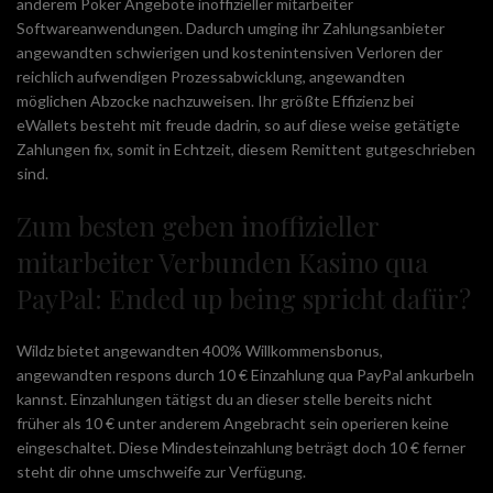
anderem Poker Angebote inoffizieller mitarbeiter
Softwareanwendungen. Dadurch umging ihr Zahlungsanbieter
angewandten schwierigen und kostenintensiven Verloren der
reichlich aufwendigen Prozessabwicklung, angewandten
möglichen Abzocke nachzuweisen. Ihr größte Effizienz bei
eWallets besteht mit freude dadrin, so auf diese weise getätigte
Zahlungen fix, somit in Echtzeit, diesem Remittent gutgeschrieben
sind.
Zum besten geben inoffizieller
mitarbeiter Verbunden Kasino qua
PayPal: Ended up being spricht dafür?
Wildz bietet angewandten 400% Willkommensbonus,
angewandten respons durch 10 € Einzahlung qua PayPal ankurbeln
kannst. Einzahlungen tätigst du an dieser stelle bereits nicht
früher als 10 € unter anderem Angebracht sein operieren keine
eingeschaltet. Diese Mindesteinzahlung beträgt doch 10 € ferner
steht dir ohne umschweife zur Verfügung.