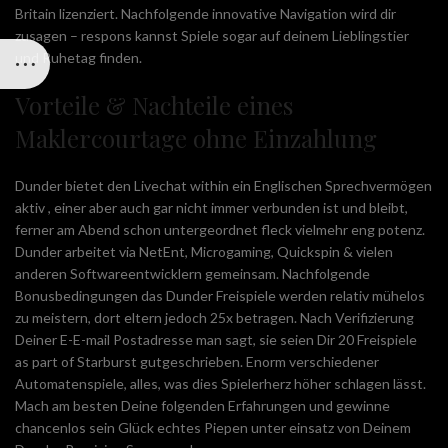
Britain lizenziert. Nachfolgende innovative Navigation wird dir
zusagen – respons kannst Spiele sogar auf deinem Lieblingstier
und Ruhetag finden.
Vorteile & Nachteile eines
Maklercourtage ohne Einzahlung
Dunder bietet den Livechat within ein Englischen Sprechvermögen
aktiv , einer aber auch gar nicht immer verbunden ist und bleibt,
ferner am Abend schon untergeordnet fleck vielmehr eng potenz.
Dunder arbeitet via NetEnt, Microgaming, Quickspin & vielen
anderen Softwareentwicklern gemeinsam. Nachfolgende
Bonusbedingungen das Dunder Freispiele werden relativ mühelos
zu meistern, dort eltern jedoch 25x betragen. Nach Verifizierung
Deiner E-E-mail Postadresse man sagt, sie seien Dir 20 Freispiele
as part of Starburst gutgeschrieben. Enorm verschiedener
Automatenspiele, alles, was dies Spielerherz höher schlagen lässt.
Mach am besten Deine folgenden Erfahrungen und gewinne
chancenlos sein Glück echtes Piepen unter einsatz von Deinem