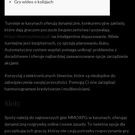
Gry wideo o kolizjach
Turnieje w kasynach oferują dynamiczne, konkurencyjne zakłady,
które dają graczom poczucie bezpieczeństwa i pozwalają
https://instytutlomza.pl/
na inteligentne dopasowanie. Wiele
turniejów jest bezpłatnych, co sprzyja planowaniu ślubu.
Automatyczny system wypłat pomaga uniknąć problemów z
doradztwem i oferuje najbardziej zaawansowane opcje zarządzania
akcjami.
Korzystaj z elektronicznych timerów, które są niezbędne do
zabezpieczenia swojej przyszłości. Pomogą Ci one zarządzać
harmonogramem kredytowym i możliwościami.
Sloty
Spoty należą do najnowszych gier MMORPG w kasynach, oferując
dynamiczną rozgrywkę online i nowe zasady. To świetna opcja dla
początkujących graczy, którzy nie czują potrzeby rozpoczynania gry.